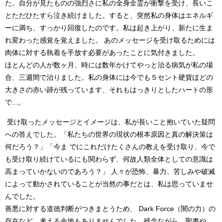
た。自分が見たものの強烈さに私の全身全霊が衝撃を受け、長いこ
とただひたすら泣き続けました。すると、突然私の身体はエネルギ
ーに満ち、すっかり回復したのです。私は起き上がり、新たに生ま
れ変わった感覚を覚えました。 あのメッセージを受け取るためには
肉体に対する執着を手放す必要があったことに気付きました。
ほとんどの人が数ヶ月、時には数年かけてやっと治る病気が私の場
合、三週間で治りました。私の身体には今でも５セント硬貨ほどの
大きさの赤い跡が残っています、それもはっきりとしたハートの形
で...。
受け取ったメッセージとイメージは、私が長いこと抱いていた疑問
への答えでした。「私たちの世界の現状の根本原因と真の解決策は
何だろう？」「今ま でにこれだけたくさんの教えを受け取り、今で
も受け取り続けているにも関わらず、何故人類全体としての意識は
高まっていかないのであろう？」 人々が恐怖、暴力、苦しみや破滅
によって動かされていることが当然の事だとは、私は思っていませ
んでした。
善悪に対する道徳判断がつきまとうため、 Dark Force（闇の力）の
存在など、考える余地もありませんでした。残念ながら、聖書や