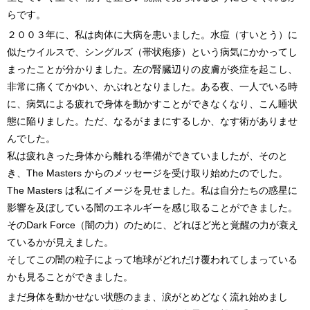
らです。
２００３年に、私は肉体に大病を患いました。水痘（すいとう）に
似たウイルスで、シングルズ（帯状疱疹）という病気にかかってし
まったことが分かりました。左の腎臓辺りの皮膚が炎症を起こし、
非常に痛くてかゆい、かぶれとなりました。ある夜、一人でいる時
に、病気による疲れで身体を動かすことができなくなり、こん睡状
態に陥りました。ただ、なるがままにするしか、なす術がありませ
んでした。
私は疲れきった身体から離れる準備ができていましたが、そのと
き、The Masters からのメッセージを受け取り始めたのでした。
The Masters は私にイメージを見せました。私は自分たちの惑星に
影響を及ぼしている闇のエネルギーを感じ取ることができました。
そのDark Force（闇の力）のために、どれほど光と覚醒の力が衰え
ているかが見えました。
そしてこの闇の粒子によって地球がどれだけ覆われてしまっている
かも見ることができました。
まだ身体を動かせない状態のまま、涙がとめどなく流れ始めまし