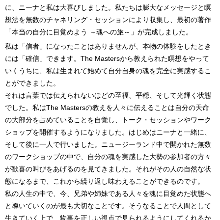
に、ニーナと私は大喜びしました。私たちは膨大なメッセージと瞑
想法を無数のチャネリング・セッションにより収集し、最初の著作
「本当の自分に目覚めよう ～魂への旅～」が完成しました。
私は「信者」になったことはありませんが、本物の体験をしたとき
には「確信」できます。The Mastersから教えられた瞑想をやって
いくうちに、私は生まれて始めて自分自身の魂を完全に実感するこ
とができました。
それは言葉では伝えられないほどの至福、平穏、そして光輝く状態
でした。私はThe Mastersの教えを人々に伝えることは自分の天命
の大部分を占めていることを自覚し、トーク・セッションやワーク
ショップを開催するようになりました。はじめはニーナと一緒に、
そして後に一人で行いました。ニュージーランド中で開かれた無数
のワークショップの中で、自分の魂を実感した大勢の参加者の方々
が歓喜の叫びをあげるのを見てきました。それがその人の自然な状
態になるまで、これから繰り返し味わえることができるのです。
私の人生の中で、今、兄弟や姉妹である人々を魂に目覚めた状態へ
と導いていくのが最も大切なことです。そうなることで人間として
生きていく上で、物事を正しい視点で見られるようにしてくれるか