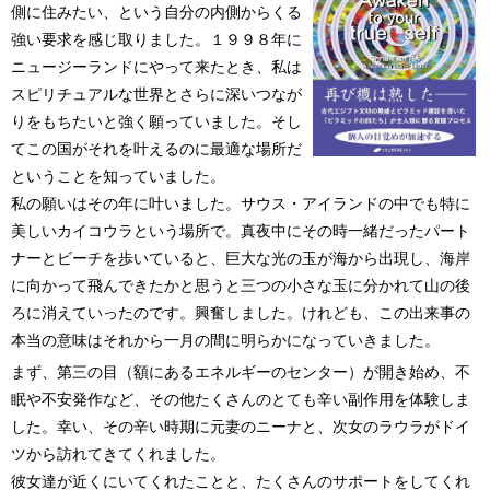
側に住みたい、という自分の内側からくる
強い要求を感じ取りました。１９９８年に
ニュージーランドにやって来たとき、私は
スピリチュアルな世界とさらに深いつなが
りをもちたいと強く願っていました。そし
てこの国がそれを叶えるのに最適な場所だ
ということを知っていました。
私の願いはその年に叶いました。サウス・アイランドの中でも特に
美しいカイコウラという場所で。真夜中にその時一緒だったパート
ナーとビーチを歩いていると、巨大な光の玉が海から出現し、海岸
に向かって飛んできたかと思うと三つの小さな玉に分かれて山の後
ろに消えていったのです。興奮しました。けれども、この出来事の
本当の意味はそれから一月の間に明らかになっていきました。
まず、第三の目（額にあるエネルギーのセンター）が開き始め、不
眠や不安発作など、その他たくさんのとても辛い副作用を体験しま
した。幸い、その辛い時期に元妻のニーナと、次女のラウラがドイ
ツから訪れてきてくれました。
彼女達が近くにいてくれたことと、たくさんのサポートをしてくれ