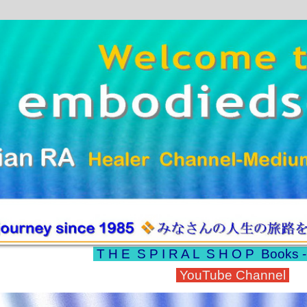
T H E S P I R A L S H O P
Books 
YouTube Channel